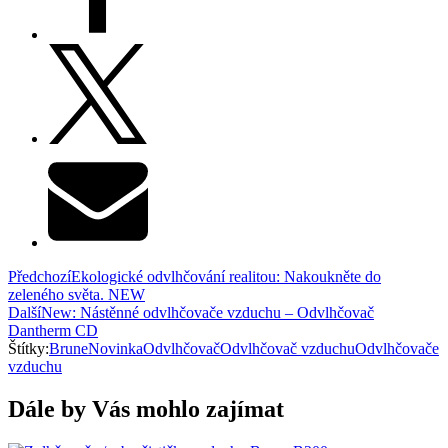
Předchozí
Ekologické odvlhčování realitou: Nakoukněte do
zeleného světa. NEW
Další
New: Nástěnné odvlhčovače vzduchu – Odvlhčovač
Dantherm CD
Štítky:
Brune
Novinka
Odvlhčovač
Odvlhčovač vzduchu
Odvlhčovače
vzduchu
Dále by Vás mohlo zajímat