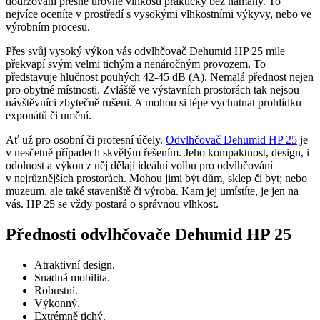
dodržování přesné úrovně vlhkosti prakticky bez námahy. To
nejvíce oceníte v prostředí s vysokými vlhkostními výkyvy, nebo ve
výrobním procesu.
Přes svůj vysoký výkon vás odvlhčovač Dehumid HP 25 mile
překvapí svým velmi tichým a nenáročným provozem. To
představuje hlučnost pouhých 42-45 dB (A). Nemalá přednost nejen
pro obytné místnosti. Zvláště ve výstavních prostorách tak nejsou
návštěvníci zbytečně rušeni. A mohou si lépe vychutnat prohlídku
exponátů či umění.
Ať už pro osobní či profesní účely.
Odvlhčovač Dehumid HP 25
je
v nesčetně případech skvělým řešením. Jeho kompaktnost, design, i
odolnost a výkon z něj dělají ideální volbu pro odvlhčování
v nejrůznějších prostorách. Mohou jimi být dům, sklep či byt; nebo
muzeum, ale také staveniště či výroba. Kam jej umístíte, je jen na
vás. HP 25 se vždy postará o správnou vlhkost.
Přednosti odvlhčovače Dehumid HP 25
Atraktivní design.
Snadná mobilita.
Robustní.
Výkonný.
Extrémně tichý.