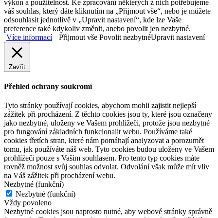
výkon a použitelnost. Ke zpracování některých z nich potřebujeme
váš souhlas, který dáte kliknutím na „Přijmout vše“, nebo je můžete
odsouhlasit jednotlivě v „Upravit nastavení“, kde lze Vaše
preference také kdykoliv změnit, anebo povolit jen nezbytné.
Více informací
Přijmout vše
Povolit nezbytné
Upravit nastavení
Zavřít
Přehled ochrany soukromí
Tyto stránky používají cookies, abychom mohli zajistit nejlepší
zážitek při procházení. Z těchto cookies jsou ty, které jsou označeny
jako nezbytné, uloženy ve Vašem prohlížeči, protože jsou nezbytné
pro fungování základních funkcionalit webu. Používáme také
cookies třetích stran, které nám pomáhají analyzovat a porozumět
tomu, jak používáte náš web. Tyto cookies budou uloženy ve Vašem
prohlížeči pouze s Vaším souhlasem. Pro tento typ cookies máte
rovněž možnost svůj souhlas odvolat. Odvolání však může mít vliv
na Váš zážitek při procházení webu.
Nezbytné (funkční)
Nezbytné (funkční)
Vždy povoleno
Nezbytné cookies jsou naprosto nutné, aby webové stránky správně