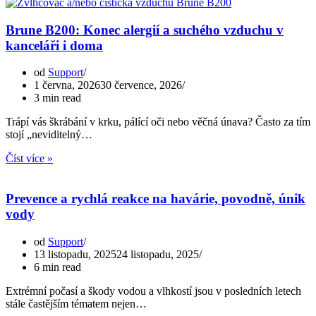
Brune B200: Konec alergií a suchého vzduchu v
kanceláři i doma
od
Support
1 června, 2026
30 července, 2026
3 min read
Trápí vás škrábání v krku, pálící oči nebo věčná únava? Často za tím
stojí „neviditelný…
Brune
Číst více »
B200:
Konec
alergií
Prevence a rychlá reakce na havárie, povodně, únik
a
vody
suchého
vzduchu
od
Support
v
13 listopadu, 2025
24 listopadu, 2025
kanceláři
6 min read
i
doma
Extrémní počasí a škody vodou a vlhkostí jsou v posledních letech
stále častějším tématem nejen…