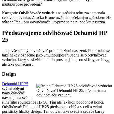
multipurpose provedení?
Kategorie
Odvlhčovače vzduchu
na začátku roku zaznamenala
čerstvou novinku. Značka Brune rozšířila nečekaným způsobem HP
výrobní řadu pro odvlhčovače. Pojďme se na ni podívat z blízka.
Představujeme odvlhčovač Dehumid HP
25
Jde o všestranný odvlhčovač pro intenzivní nasazení. Podle toho se
také někdy označuje jako „multipurpose“. Jedná se o odvlhčovač
vzduchu, který se skvěle hodí do prostor, jako jsou sklepy, archivy,
ale také domácnost.
Design
Dehumid HP 25
svými oblými
Odvlhčovač Dehumid HP 25. Přední strana
tvary částečně
odvlhčovače vzduchu.
navazuje na svého
silnějšího sourozence HP 50. Tím ale jakákoli podobnost končí.
Odvlhčovač Dehumid HP 25 představuje oblý a v celku velmi
puristický hladký design. Ten dotváří také světlé a šedavé barvy