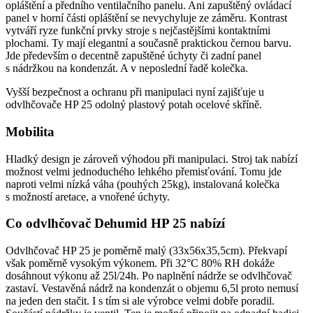
opláštění a předního ventilačního panelu. Ani zapuštěný ovládací
panel v horní části opláštění se nevychyluje ze záměru. Kontrast
vytváří ryze funkční prvky stroje s nejčastějšími kontaktními
plochami. Ty mají elegantní a současně praktickou černou barvu.
Jde především o decentně zapuštěné úchyty či zadní panel
s nádržkou na kondenzát. A v neposlední řadě kolečka.
Vyšší bezpečnost a ochranu při manipulaci nyní zajišťuje u
odvlhčovače HP 25 odolný plastový potah ocelové skříně.
Mobilita
Hladký design je zároveň výhodou při manipulaci. Stroj tak nabízí
možnost velmi jednoduchého lehkého přemisťování. Tomu jde
naproti velmi nízká váha (pouhých 25kg), instalovaná kolečka
s možností aretace, a vnořené úchyty.
Co odvlhčovač Dehumid HP 25 nabízí
Odvlhčovač HP 25 je poměrně malý (33x56x35,5cm). Překvapí
však poměrně vysokým výkonem. Při 32°C 80% RH dokáže
dosáhnout výkonu až 25l/24h. Po naplnění nádrže se odvlhčovač
zastaví. Vestavěná nádrž na kondenzát o objemu 6,5l proto nemusí
na jeden den stačit. I s tím si ale výrobce velmi dobře poradil.