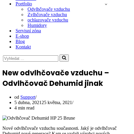
Portfolio
Odvlhčovače vzduchu
Zvlhčovače vzduchu
ochlazovače vzduchu
Humidory
Servisní zóna
E-shop
Blog
Kontakt
Vyhledat
...
New odvlhčovače vzduchu –
Odvlhčovač Dehumid jinak
od
Support
5 dubna, 2021
25 května, 2021
4 min read
Nové odvlhčovače vzduchu současnosti. Jaký je odvlhčovač
Dehumid nové generace? Kam se vydali výrobci nových