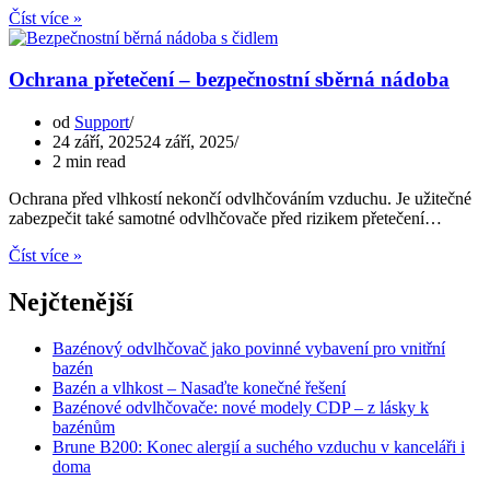
Prevence
Číst více »
a
rychlá
reakce
Ochrana přetečení – bezpečnostní sběrná nádoba
na
havárie,
od
Support
povodně,
24 září, 2025
24 září, 2025
únik
2 min read
vody
Ochrana před vlhkostí nekončí odvlhčováním vzduchu. Je užitečné
zabezpečit také samotné odvlhčovače před rizikem přetečení…
Ochrana
Číst více »
přetečení
–
Nejčtenější
bezpečnostní
sběrná
Bazénový odvlhčovač jako povinné vybavení pro vnitřní
nádoba
bazén
Bazén a vlhkost – Nasaďte konečné řešení
Bazénové odvlhčovače: nové modely CDP – z lásky k
bazénům
Brune B200: Konec alergií a suchého vzduchu v kanceláři i
doma