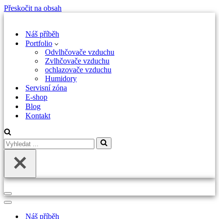
Přeskočit na obsah
Náš příběh
Portfolio
Odvlhčovače vzduchu
Zvlhčovače vzduchu
ochlazovače vzduchu
Humidory
Servisní zóna
E-shop
Blog
Kontakt
Vyhledat
...
Navigační
menu
Navigační
menu
Náš příběh