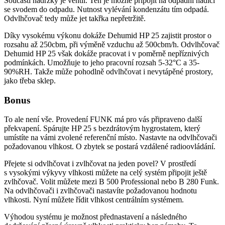
Součástí nádržky je ventil. Ten je možné připojit na odpadní hadici
se svodem do odpadu. Nutnost vylévání kondenzátu tím odpadá.
Odvlhčovač tedy může jet takřka nepřetržitě.
Díky vysokému výkonu dokáže Dehumid HP 25 zajistit prostor o
rozsahu až 250cbm, při výměně vzduchu až 500cbm/h. Odvlhčovač
Dehumid HP 25 však dokáže pracovat i v poměrně nepříznivých
podmínkách. Umožňuje to jeho pracovní rozsah 5-32°C a 35-
90%RH. Takže může pohodlně odvlhčovat i nevytápěné prostory,
jako třeba sklep.
Bonus
To ale není vše. Provedení FUNK má pro vás připraveno další
překvapení. Spárujte HP 25 s bezdrátovým hygrostatem, který
umístíte na vámi zvolené referenční místo. Nastavte na odvlhčovači
požadovanou vlhkost. O zbytek se postará vzdálené radioovládání.
Přejete si odvlhčovat i zvlhčovat na jeden povel? V prostředí
s vysokými výkyvy vlhkosti můžete na celý systém připojit ještě
zvlhčovač. Volit můžete mezi B 500 Professional nebo B 280 Funk.
Na odvlhčovači i zvlhčovači nastavíte požadovanou hodnotu
vlhkosti. Nyní můžete řídit vlhkost centrálním systémem.
Výhodou systému je možnost přednastavení a následného