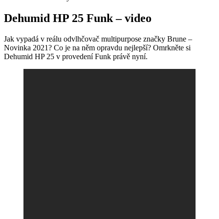
Dehumid HP 25 Funk – video
Jak vypadá v reálu odvlhčovač multipurpose značky Brune –
Novinka 2021? Co je na něm opravdu nejlepší? Omrkněte si
Dehumid HP 25 v provedení Funk právě nyní.