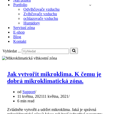
Náš příběh
Portfolio
Odvlhčovače vzduchu
Zvlhčovače vzduchu
ochlazovače vzduchu
Humidory
Servisní zóna
E-shop
Blog
Kontakt
Vyhledat ...
Jak vytvořit mikroklima. K čemu je
dobrá mikroklimatická zóna.
od
Support
11 května, 2021
11 května, 2021
6 min read
Zvládněte vytvořit a udržet mikroklima. Jaká je správná