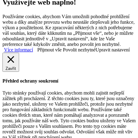
Využívejte web naplno!
Používáme cookies, abychom Vám umožnili pohodlné prohlížení
webu a díky analýze provozu webu neustále zlepšovali jeho funkce,
výkon a použitelnost. Ke zpracování některých z nich potřebujeme
váš souhlas, který dáte kliknutím na „Přijmout vše“, nebo je můžete
odsouhlasit jednotlivě v „Upravit nastavení“, kde lze Vaše
preference také kdykoliv změnit, anebo povolit jen nezbytné.
Více informací
Přijmout vše
Povolit nezbytné
Upravit nastavení
Zavřít
Přehled ochrany soukromí
Tyto stránky používají cookies, abychom mohli zajistit nejlepší
zážitek při procházení. Z těchto cookies jsou ty, které jsou označeny
jako nezbytné, uloženy ve Vašem prohlížeči, protože jsou nezbytné
pro fungování základních funkcionalit webu. Používáme také
cookies třetích stran, které nám pomáhají analyzovat a porozumět
tomu, jak používáte náš web. Tyto cookies budou uloženy ve Vašem
prohlížeči pouze s Vaším souhlasem. Pro tento typ cookies máte
rovněž možnost svůj souhlas odvolat. Odvolání však může mít vliv
na Váš zážitek při procházení webu.