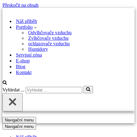
Přeskočit na obsah
Náš příběh
Portfolio
Odvlhčovače vzduchu
Zvlhčovače vzduchu
ochlazovače vzduchu
Humidory
Servisní zóna
E-shop
Blog
Kontakt
Vyhledat ...
Navigační menu
Navigační menu