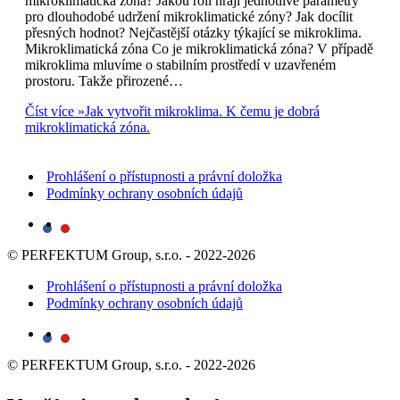
mikroklimatická zóna? Jakou roli hrají jednotlivé parametry
pro dlouhodobé udržení mikroklimatické zóny? Jak docílit
přesných hodnot? Nejčastější otázky týkající se mikroklima.
Mikroklimatická zóna Co je mikroklimatická zóna? V případě
mikroklima mluvíme o stabilním prostředí v uzavřeném
prostoru. Takže přirozené…
Číst více »
Jak vytvořit mikroklima. K čemu je dobrá
mikroklimatická zóna.
Prohlášení o přístupnosti a právní doložka
Podmínky ochrany osobních údajů
© PERFEKTUM Group, s.r.o. - 2022-2026
Prohlášení o přístupnosti a právní doložka
Podmínky ochrany osobních údajů
© PERFEKTUM Group, s.r.o. - 2022-2026