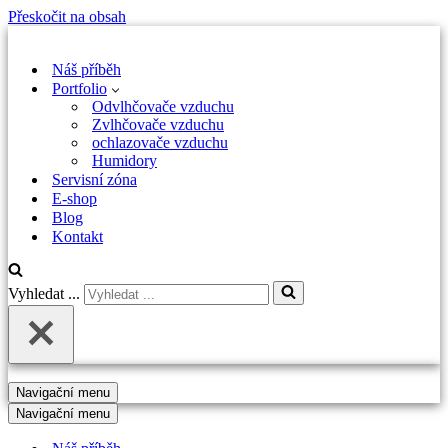
Přeskočit na obsah
Náš příběh
Portfolio
Odvlhčovače vzduchu
Zvlhčovače vzduchu
ochlazovače vzduchu
Humidory
Servisní zóna
E-shop
Blog
Kontakt
Vyhledat ...
Navigační menu
Navigační menu