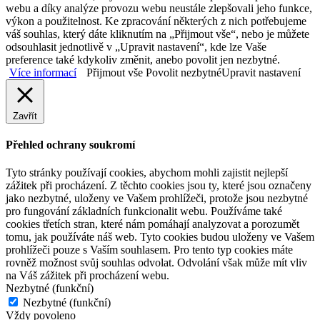
webu a díky analýze provozu webu neustále zlepšovali jeho funkce,
výkon a použitelnost. Ke zpracování některých z nich potřebujeme
váš souhlas, který dáte kliknutím na „Přijmout vše“, nebo je můžete
odsouhlasit jednotlivě v „Upravit nastavení“, kde lze Vaše
preference také kdykoliv změnit, anebo povolit jen nezbytné.
Více informací
Přijmout vše
Povolit nezbytné
Upravit nastavení
Zavřít
Přehled ochrany soukromí
Tyto stránky používají cookies, abychom mohli zajistit nejlepší
zážitek při procházení. Z těchto cookies jsou ty, které jsou označeny
jako nezbytné, uloženy ve Vašem prohlížeči, protože jsou nezbytné
pro fungování základních funkcionalit webu. Používáme také
cookies třetích stran, které nám pomáhají analyzovat a porozumět
tomu, jak používáte náš web. Tyto cookies budou uloženy ve Vašem
prohlížeči pouze s Vaším souhlasem. Pro tento typ cookies máte
rovněž možnost svůj souhlas odvolat. Odvolání však může mít vliv
na Váš zážitek při procházení webu.
Nezbytné (funkční)
Nezbytné (funkční)
Vždy povoleno