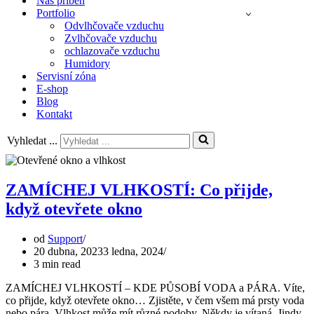
Náš příběh
Portfolio
Odvlhčovače vzduchu
Zvlhčovače vzduchu
ochlazovače vzduchu
Humidory
Servisní zóna
E-shop
Blog
Kontakt
Vyhledat ...
ZAMÍCHEJ VLHKOSTÍ: Co přijde,
když otevřete okno
od
Support
20 dubna, 2023
3 ledna, 2024
3 min read
ZAMÍCHEJ VLHKOSTÍ – KDE PŮSOBÍ VODA a PÁRA. Víte,
co přijde, když otevřete okno… Zjistěte, v čem všem má prsty voda
nebo pára. Vlhkost může mít různé podoby. Někdy je vítaná. Jindy