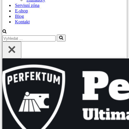
Servisní zóna
E-shop
Blog
Kontakt
Vyhledat
...