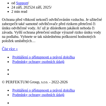
od
Support
24 září, 2025
24 září, 2025
2 min read
Ochrana před vlhkostí nekončí odvlhčováním vzduchu. Je užitečné
zabezpečit také samotné odvlhčovače před rizikem přetečení či
úniku odvlhčené vody. Ať už je důsledkem jakákoli nehoda či
závada. Vyšší ochrana přetečení snižuje výrazně riziko úniku vody
na podlahu. Vyhnete se tak následnému poškození hodnotných
položek umístěných…
Ochrana
Číst více »
přetečení
Prohlášení o přístupnosti a právní doložka
–
bezpečnostní
Podmínky ochrany osobních údajů
sběrná
nádoba
© PERFEKTUM Group, s.r.o. - 2022-2026
Prohlášení o přístupnosti a právní doložka
Podmínky ochrany osobních údajů