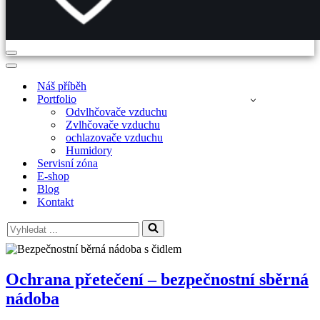
Navigační
menu
Navigační
menu
Náš příběh
Portfolio
Odvlhčovače vzduchu
Zvlhčovače vzduchu
ochlazovače vzduchu
Humidory
Servisní zóna
E-shop
Blog
Kontakt
Vyhledat
...
Ochrana přetečení – bezpečnostní sběrná
nádoba