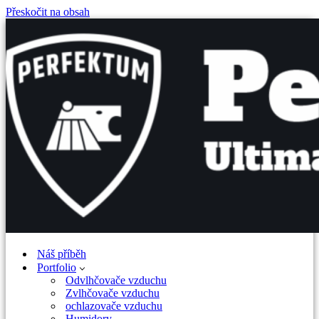
Přeskočit na obsah
Náš příběh
Portfolio
Odvlhčovače vzduchu
Zvlhčovače vzduchu
ochlazovače vzduchu
Humidory