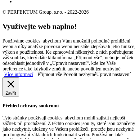
© PERFEKTUM Group, s.r.o. - 2022-2026
Využívejte web naplno!
Používáme cookies, abychom Vám umožnili pohodlné prohlížení
webu a díky analýze provozu webu neustále zlepšovali jeho funkce,
výkon a použitelnost. Ke zpracování některých z nich potřebujeme
váš souhlas, který dáte kliknutím na „Přijmout vše“, nebo je můžete
odsouhlasit jednotlivě v „Upravit nastavení“, kde lze Vaše
preference také kdykoliv změnit, anebo povolit jen nezbytné.
Více informací
Přijmout vše
Povolit nezbytné
Upravit nastavení
Zavřít
Přehled ochrany soukromí
Tyto stránky používají cookies, abychom mohli zajistit nejlepší
zážitek při procházení. Z těchto cookies jsou ty, které jsou označeny
jako nezbytné, uloženy ve Vašem prohlížeči, protože jsou nezbytné
pro fungování základních funkcionalit webu. Používáme také